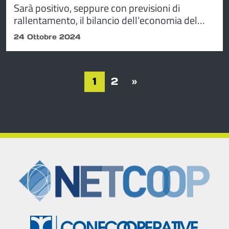
Sarà positivo, seppure con previsioni di
rallentamento, il bilancio dell’economia del
territorio a fine 2024. Lo rende noto la CCIAA
24 Ottobre 2024
dell'Emilia a corredo dei tre report su Parma,
piacentino e reggiano.
Navigazione degli articoli
1
2
»