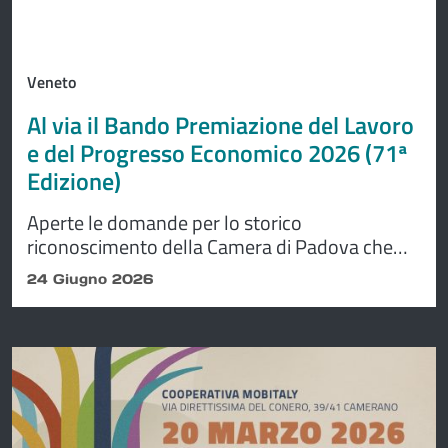
Veneto
Al via il Bando Premiazione del Lavoro
e del Progresso Economico 2026 (71ª
Edizione)
Aperte le domande per lo storico
riconoscimento della Camera di Padova che
premia la fedeltà al lavoro, l'anzianità
24 Giugno 2026
aziendale e l'eccellenza delle imprese e dei
lavoratori del territorio.