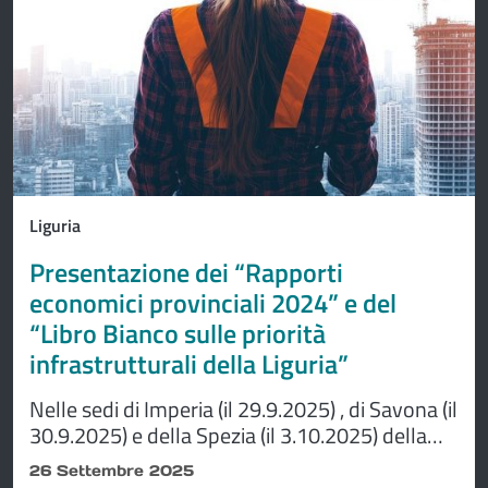
Liguria
Presentazione dei “Rapporti
economici provinciali 2024” e del
“Libro Bianco sulle priorità
infrastrutturali della Liguria”
Nelle sedi di Imperia (il 29.9.2025) , di Savona (il
30.9.2025) e della Spezia (il 3.10.2025) della
Camera di Commercio Riviere di Liguria,
26 Settembre 2025
vengono presentati i “Rapporti economici