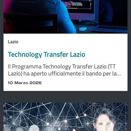
Lazio
Technology Transfer Lazio
Il Programma Technology Transfer Lazio (TT
Lazio) ha aperto ufficialmente il bando per la
selezione di team di ricerca e startup
10 Marzo 2026
innovative interessati a valorizzare risultati
scientifici e tecnologie deep e hard tech ad alto
potenziale.