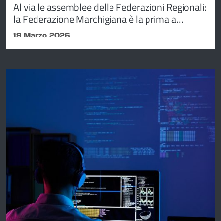
Al via le assemblee delle Federazioni Regionali:
la Federazione Marchigiana è la prima a
celebrare la propria assemblea che si svolgerà
19 Marzo 2026
venerdì 20 marzo 2026 ore 15.00 a Camerano
(AN)