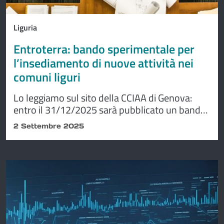
Liguria
Entroterra: bando sperimentale per
l’insediamento di nuove attività nei
comuni liguri
Lo leggiamo sul sito della CCIAA di Genova:
entro il 31/12/2025 sarà pubblicato un bando
sperimentale per l’insediamento di nuove
2 Settembre 2025
attività nei comuni liguri non costieri con
popolazione non superiore a 2.500 abitanti