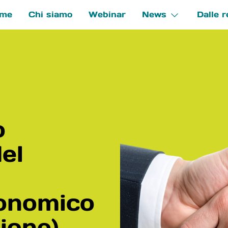
me
Chi siamo
Webinar
News
Dalle r
e
o
el
onomico
ione)