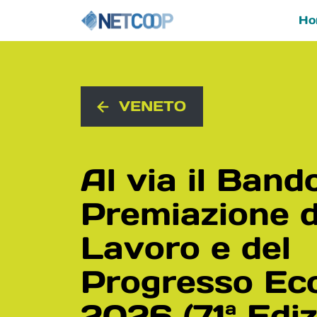
Ho
Navigazione principal
Vai al contenuto
VENETO
Al via il Band
Premiazione d
Lavoro e del
Progresso Ec
2026 (71ª Ediz