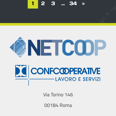
1
2
3
…
34
»
Via Torino 146
00184 Roma