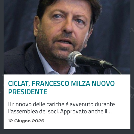
CICLAT, FRANCESCO MILZA NUOVO
PRESIDENTE
Il rinnovo delle cariche è avvenuto durante
l'assemblea dei soci. Approvato anche il
bilancio con un valore della produzione che
12 Giugno 2026
supera i 191 milioni.