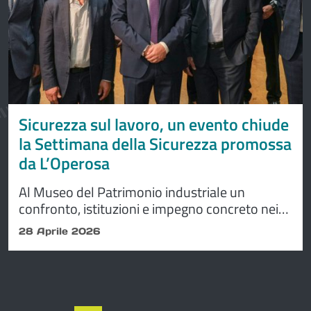
Sicurezza sul lavoro, un evento chiude
la Settimana della Sicurezza promossa
da L’Operosa
Al Museo del Patrimonio industriale un
confronto, istituzioni e impegno concreto nei
cantieri. Pozzi: “per la Giornata mondiale della
28 Aprile 2026
salute e sicurezza sul lavoro: occorre cultura in
azienda”