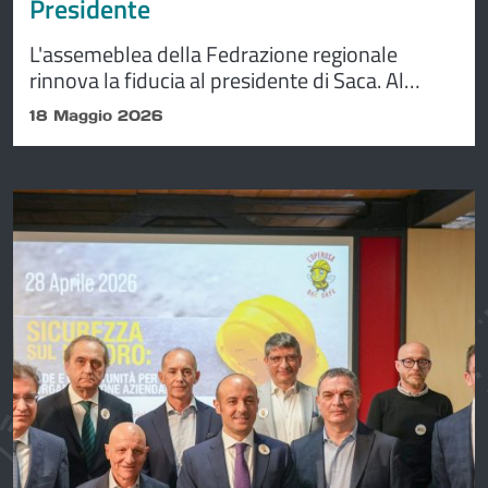
Presidente
L'assemeblea della Fedrazione regionale
rinnova la fiducia al presidente di Saca. Al
centro del dibattito il futuro del lavoro tra
18 Maggio 2026
innovazione, intelligenza artificiale, appalti ed
economia sociale. Passini: “La cooperazione
deve dimostrare di essere un’impresa capace
di costruire avvenire, senza scorciatoie e senza
ambiguità”