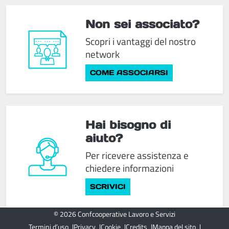
Non sei associato?
Scopri i vantaggi del nostro
network
COME ASSOCIARSI
Hai bisogno di
aiuto?
Per ricevere assistenza e
chiedere informazioni
SCRIVICI
© 2026 Confcooperative Lavoro e Servizi
Termini d’uso
Privacy
Cookie
Credits
Mappa del sito