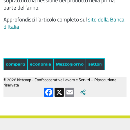
soprattutto la flessione del prodotto nella prima
parte dell’anno.
Approfondisci l’articolo completo sul
sito della Banca
d’Italia
comparti
economia
Mezzogiorno
settori
© 2026 Netcoop - Confcooperative Lavoro e Servizi – Riproduzione
riservata
Facebook
X
Email