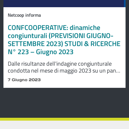
Netcoop informa
CONFCOOPERATIVE: dinamiche
congiunturali (PREVISIONI GIUGNO-
SETTEMBRE 2023) STUDI & RICERCHE
N° 223 – Giugno 2023
Dalle risultanze dell'indagine congiunturale
condotta nel mese di maggio 2023 su un panel
di imprese associate a Confcooperative
7 Giugno 2023
emerge, da una parte, uno scenario
caratterizzato ancora dall'incertezza, dall'altra,
una rinnovata apertura di credito sulle
dinamiche a breve dell'economia italiana. Lo si
legge in CONFCOOPERATIVE: dinamiche
congiunturali (PREVISIONI GIUGNO-
SETTEMBRE 2023) STUDI & RICERCHE N° 223