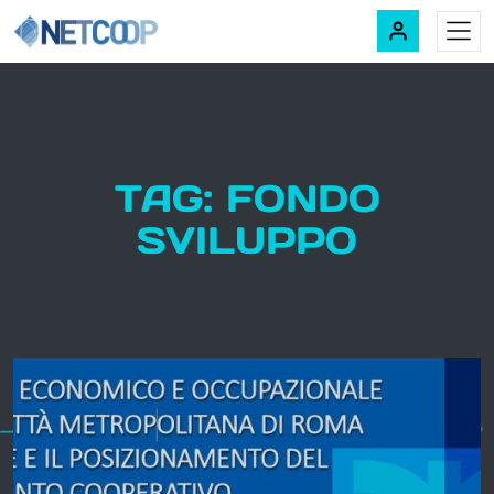
Navigazione principale
Vai al contenuto
TAG: FONDO
SVILUPPO