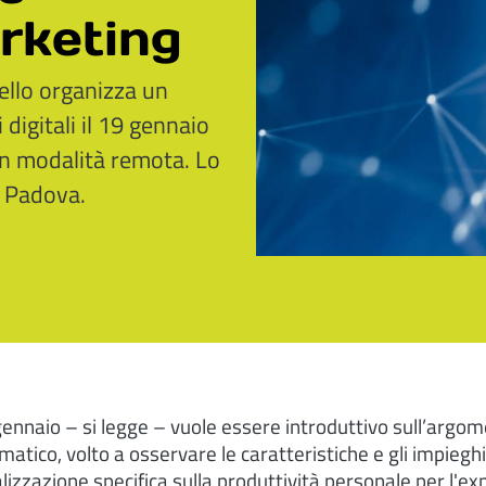
rketing
llo organizza un
digitali il 19 gennaio
in modalità remota. Lo
 Padova.
gennaio – si legge – vuole essere introduttivo sull’argo
atico, volto a osservare le caratteristiche e gli impiegh
izzazione specifica sulla produttività personale per l'e