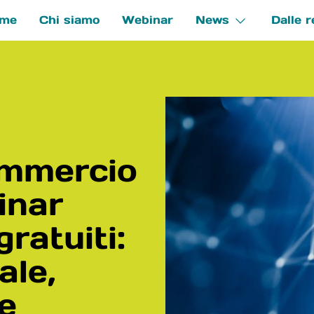
me
Chi siamo
Webinar
News
Dalle r
e
ommercio
inar
gratuiti:
ale,
 e