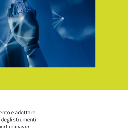
mento e adottare
i degli strumenti
xport manager.