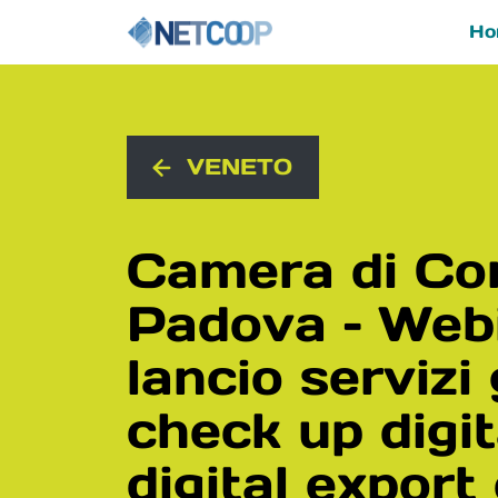
Ho
Navigazione principal
Vai al contenuto
VENETO
Camera di C
Padova – Web
lancio servizi 
check up digit
digital export