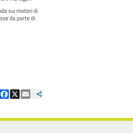
nda sui motori di
esse da parte di
Facebook
X
Email