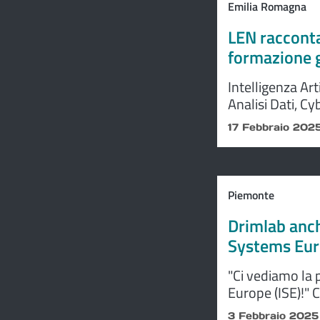
Emilia Romagna
LEN racconta 
formazione 
Intelligenza Ar
Analisi Dati, Cy
media le grandi 
17 Febbraio 202
DIGITIZE ME, fi
Fondo Sociale 
Piemonte
Drimlab anch
Systems Eur
"Ci vediamo la
Europe (ISE)!" C
3 Febbraio 2025