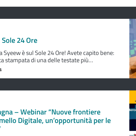
l Sole 24 Ore
 Syeew è sul Sole 24 Ore! Avete capito bene:
ta stampata di una delle testate più
alia". Lo racconta la cooperativa sui social.
4
gna – Webinar “Nuove frontiere
Gemello Digitale, un’opportunità per le
”