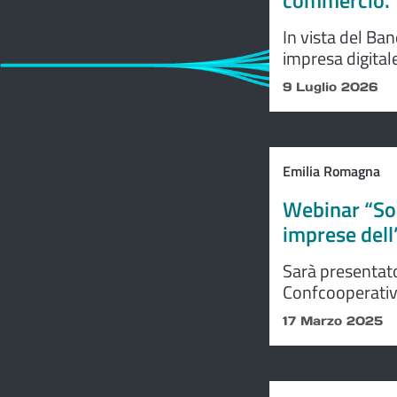
commercio.
In vista del Ba
impresa digital
Camera lancerà 
9 Luglio 2026
Emilia Romagna
Webinar “Sos
imprese del
Sarà presentat
Confcooperati
“Sostegno della
17 Marzo 2025
Romagna (anno 
marzo alle 9,30