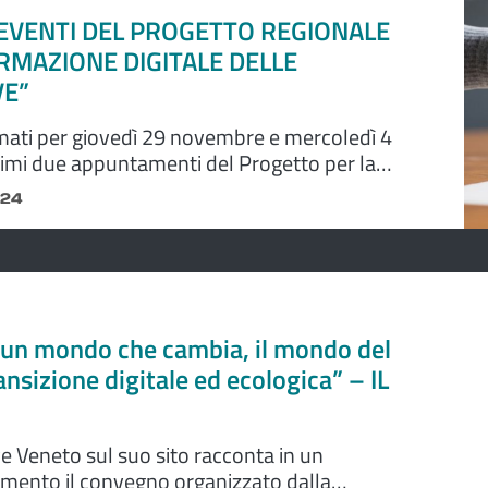
 EVENTI DEL PROGETTO REGIONALE
RMAZIONE DIGITALE DELLE
VE”
ti per giovedì 29 novembre e mercoledì 4
timi due appuntamenti del Progetto per la
digitale delle cooperative, promosso da
024
e Emilia - Romagna in collaborazione con
 DHI di riferimento.
 un mondo che cambia, il mondo del
ansizione digitale ed ecologica” – IL
 Veneto sul suo sito racconta in un
imento il convegno organizzato dalla