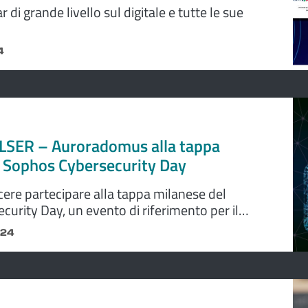
 di grande livello sul digitale e tutte le sue
4
OLSER – Auroradomus alla tappa
l Sophos Cybersecurity Day
acere partecipare alla tappa milanese del
urity Day, un evento di riferimento per il
icurezza informatica". Lo racconta il Gruppo
024
LSER - Auroradomus sui social.