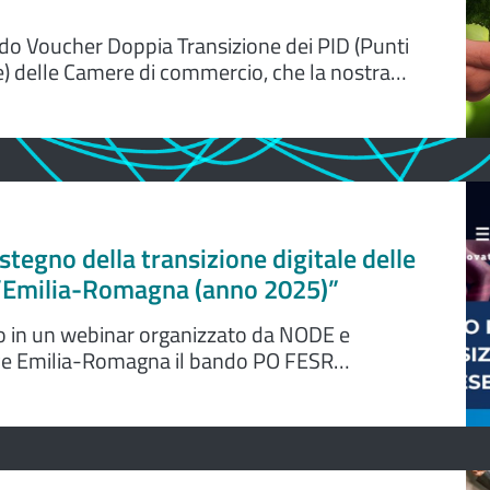
ndo Voucher Doppia Transizione dei PID (Punti
e) delle Camere di commercio, che la nostra
in settembre, ecco le ultime novità
tegno della transizione digitale delle
l’Emilia-Romagna (anno 2025)”
o in un webinar organizzato da NODE e
ve Emilia-Romagna il bando PO FESR
 transizione digitale delle imprese dell’Emilia-
2025)”. L'evento è in programma venerdì 21
.