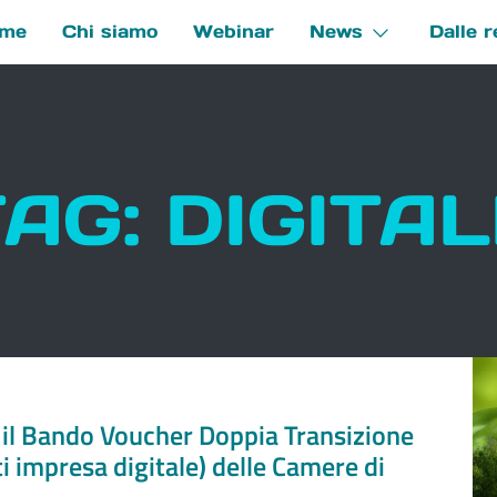
me
Chi siamo
Webinar
News
Dalle r
e
AG: DIGITA
il Bando Voucher Doppia Transizione
i impresa digitale) delle Camere di