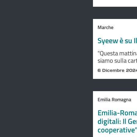
Marche
Syeew è su I
"Questa mattina
siamo sulla car
prestigiose d’It
6 Dicembre 202
Emilia Romagna
Emilia-Roma
digitali: Il 
cooperative