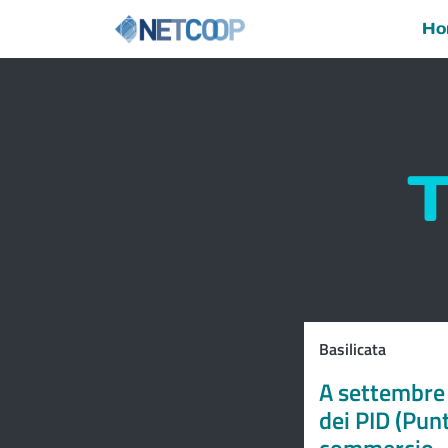
Ho
Navigazione principal
Vai al contenuto
T
Basilicata
A settembre 
dei PID (Punt