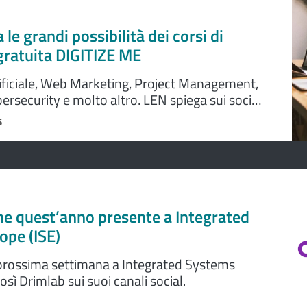
le grandi possibilità dei corsi di
gratuita DIGITIZE ME
tificiale, Web Marketing, Project Management,
bersecurity e molto altro. LEN spiega sui social
possibilità dei corsi di formazione gratuita
5
nanziati dalla Regione Emilia-Romagna e dal
Europeo Plus.
e quest’anno presente a Integrated
ope (ISE)
 prossima settimana a Integrated Systems
osì Drimlab sui suoi canali social.