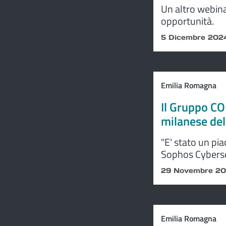
Un altro webinar
opportunità.
5 Dicembre 202
Emilia Romagna
Il Gruppo C
milanese de
"E' stato un pi
Sophos Cybersec
settore della s
29 Novembre 2
Cooperativo CO
Emilia Romagna