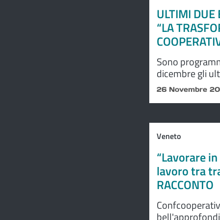
ULTIMI DUE
“LA TRASFO
COOPERATI
Sono programma
dicembre gli ul
trasformazione 
26 Novembre 2
Confcooperativ
Node, il proprio
Veneto
“Lavorare in
lavoro tra tr
RACCONTO
Confcooperative
bell'approfond