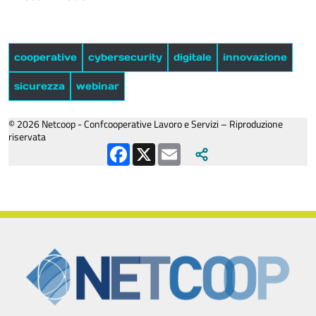
cooperative
cybersecurity
digitale
innovazione
sicurezza
webinar
© 2026 Netcoop - Confcooperative Lavoro e Servizi – Riproduzione
riservata
Facebook
X
Email