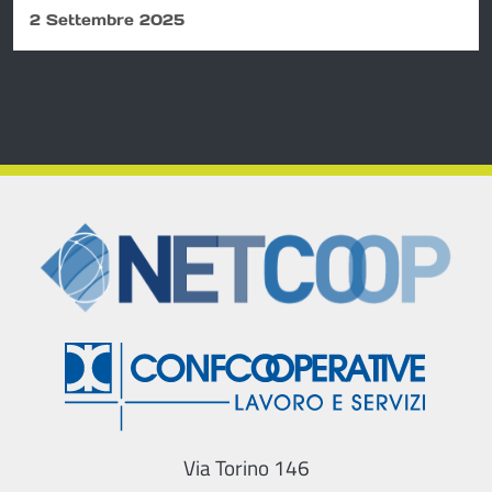
d'Impresa Marche 2025" (scadenza 16
2 Settembre 2025
settembre)
Via Torino 146