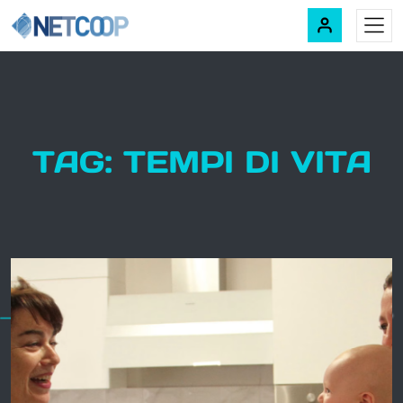
Navigazione principale
Vai al contenuto
TAG: TEMPI DI VITA