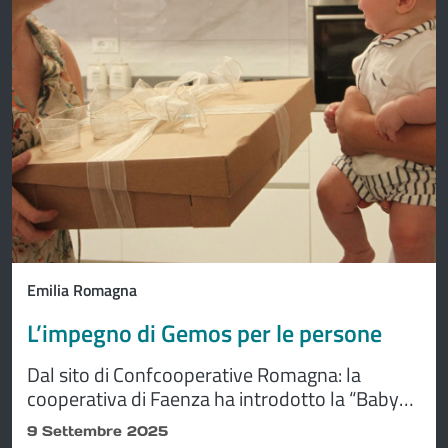
Emilia Romagna
L’impegno di Gemos per le persone
Dal sito di Confcooperative Romagna: la
cooperativa di Faenza ha introdotto la “Baby
Box” alle tante iniziative di welfare aziendale
9 Settembre 2025
per le lavoratrici e i lavoratori