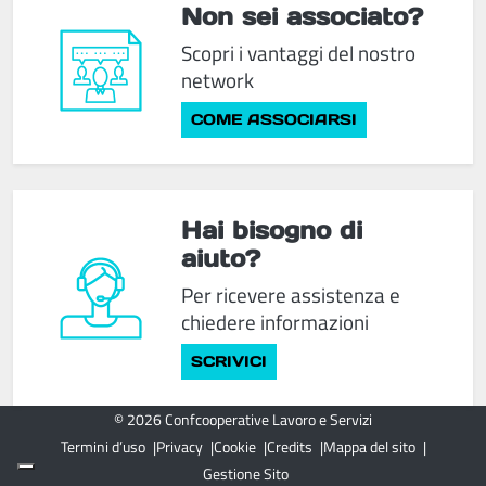
Non sei associato?
Scopri i vantaggi del nostro
network
COME ASSOCIARSI
Hai bisogno di
aiuto?
Per ricevere assistenza e
chiedere informazioni
SCRIVICI
© 2026 Confcooperative Lavoro e Servizi
Termini d’uso
Privacy
Cookie
Credits
Mappa del sito
Gestione Sito