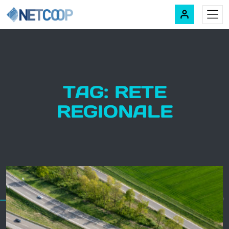
Navigazione principale
Vai al contenuto
TAG: RETE
REGIONALE