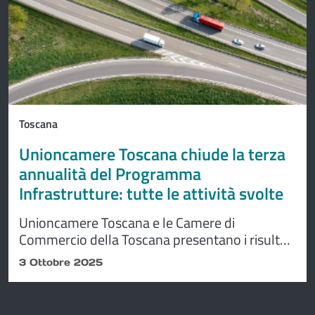
Toscana
Unioncamere Toscana chiude la terza
annualità del Programma
Infrastrutture: tutte le attività svolte
Unioncamere Toscana e le Camere di
Commercio della Toscana presentano i risultati
della terza annualità del Programma
3 Ottobre 2025
Infrastrutture, progetto realizzato con il
supporto tecnico-scientifico di Uniontrasporti,
e per la parte seminariale, dell’Universtità degli