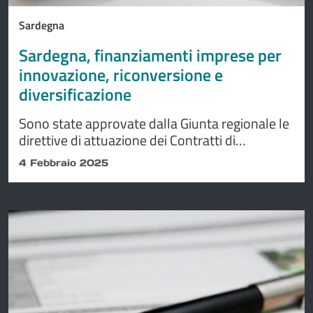
Sardegna
Sardegna, finanziamenti imprese per
innovazione, riconversione e
diversificazione
Sono state approvate dalla Giunta regionale le
direttive di attuazione dei Contratti di
investimento, che garantiranno alle imprese
4 Febbraio 2025
sarde 81 milioni di euro nella parte iniziale.