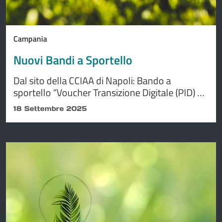
Campania
Nuovi Bandi a Sportello
Dal sito della CCIAA di Napoli: Bando a
sportello “Voucher Transizione Digitale (PID) –
anno 2025” e Bando a sportello “Voucher
18 Settembre 2025
Transizione Energetica” – anno 2025