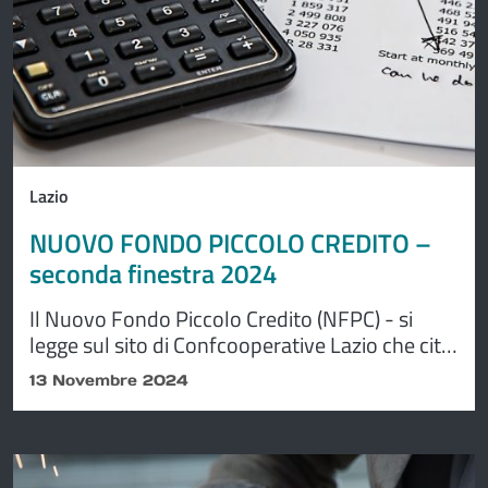
Lazio
NUOVO FONDO PICCOLO CREDITO –
seconda finestra 2024
Il Nuovo Fondo Piccolo Credito (NFPC) - si
legge sul sito di Confcooperative Lazio che cita
Lazioeuropa - ha l’obiettivo di fornire risposta
13 Novembre 2024
alle Micro, Piccole e Medie Imprese (MPMI) con
esigenze finanziarie di minore importo,
minimizzando costi e tempi e semplificando le
procedure d’istruttoria e di erogazione.