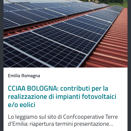
Emilia Romagna
CCIAA BOLOGNA: contributi per la
realizzazione di impianti fotovoltaici
e/o eolici
Lo leggiamo sul sito di Confcooperative Terre
d'Emilia: riapertura termini presentazione
domande: dal 24 settembre all’8 ottobre 2025