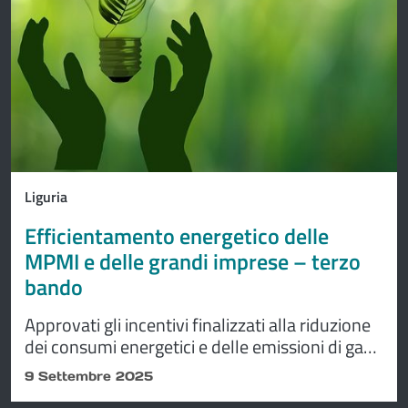
Liguria
Efficientamento energetico delle
MPMI e delle grandi imprese – terzo
bando
Approvati gli incentivi finalizzati alla riduzione
dei consumi energetici e delle emissioni di gas
climalteranti delle imprese e delle aree
9 Settembre 2025
produttive, con una dotazione di 14 milioni, per