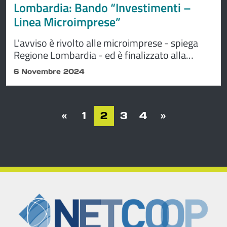
Lombardia: Bando “Investimenti –
Linea Microimprese”
L'avviso è rivolto alle microimprese - spiega
Regione Lombardia - ed è finalizzato alla
concessione di contributi per sostenere
6 Novembre 2024
interventi di innovazione tecnologica degli
impianti e delle attrezzature anche nell’ottica
di favorire la riduzione dei consumi energetici
Navigazione degli articoli
dei propri sistemi di produzione.
«
1
2
3
4
»