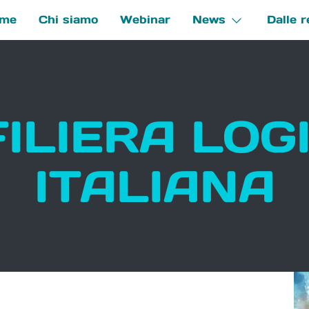
me
Chi siamo
Webinar
News
Dalle r
e
FILIERA LOG
ITALIANA