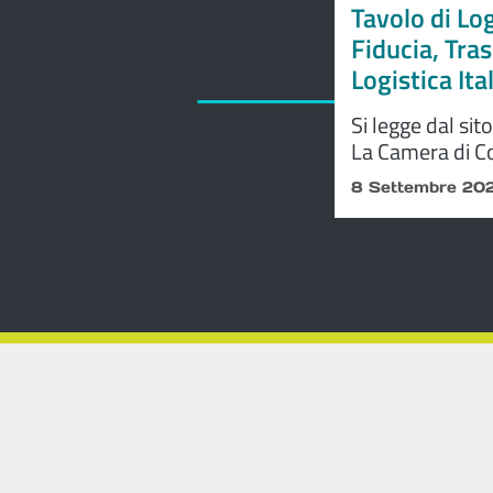
Tavolo di Lo
Fiducia, Tra
Logistica Ita
Si legge dal sit
La Camera di Co
S.C.r.l. present
8 Settembre 20
– Promuovere F
Filiera Logistic
dell’Osservator
rappresenta un’
logistica collab