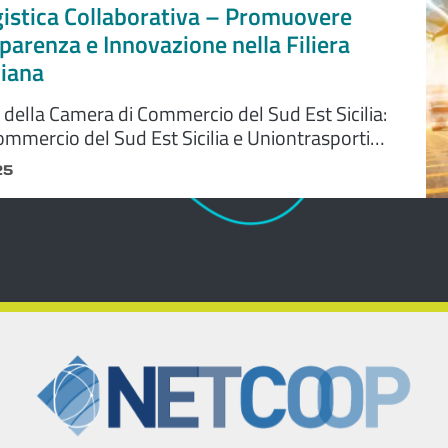
gistica Collaborativa – Promuovere
sparenza e Innovazione nella Filiera
liana
o della Camera di Commercio del Sud Est Sicilia:
mmercio del Sud Est Sicilia e Uniontrasporti
ano l’iniziativa “Tavolo di Logistica Collaborativa
25
iducia, Trasparenza e Innovazione nella
a Italiana” con il supporto organizzativo
io Transport Compliance Rating. L’incontro
occasione per approfondire i temi della
orativa, con