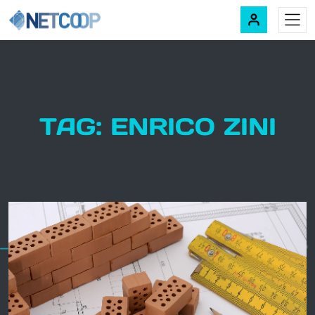
Navigazione principale
Vai al contenuto
TAG: ENRICO ZINI