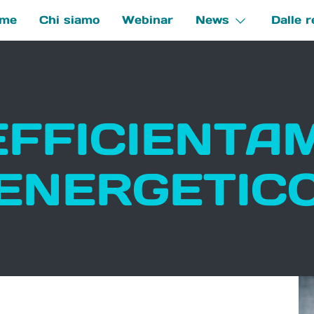
me
Chi siamo
Webinar
News
Dalle r
e
EFFICIENT
ENERGETIC