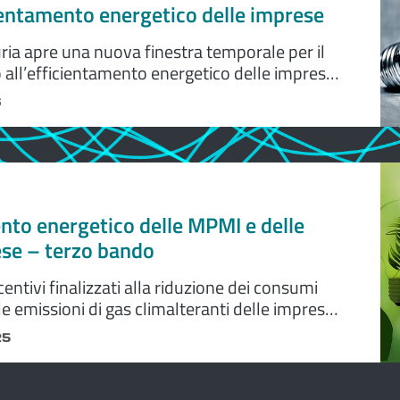
entamento energetico delle imprese
ria apre una nuova finestra temporale per il
all’efficientamento energetico delle imprese
PR FESR 2021-2027).
6
nto energetico delle MPMI e delle
ese – terzo bando
centivi finalizzati alla riduzione dei consumi
le emissioni di gas climalteranti delle imprese
oduttive, con una dotazione di 14 milioni, per
25
stenere gli investimenti in ambito di
 energetico di micro, piccole, medie e grandi
itorio