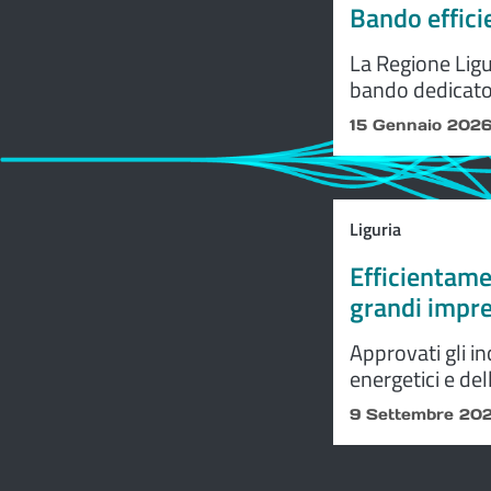
Bando effici
La Regione Ligu
bando dedicato 
(Azione 2.1.2 
15 Gennaio 202
Liguria
Efficientame
grandi impr
Approvati gli in
energetici e del
e delle aree pr
9 Settembre 20
continuare a so
efficientamento
imprese del terr