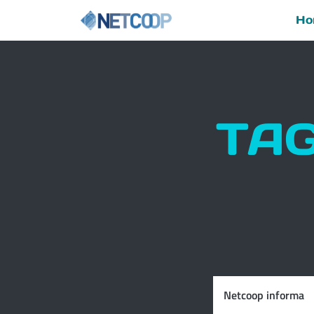
Ho
Navigazione principal
Vai al contenuto
TAG
Netcoop informa