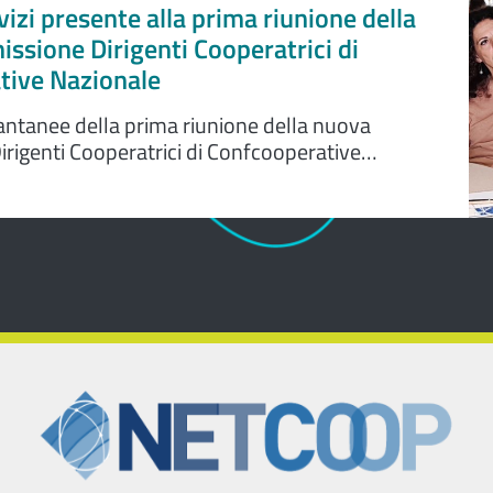
vizi presente alla prima riunione della
sione Dirigenti Cooperatrici di
tive Nazionale
antanee della prima riunione della nuova
rigenti Cooperatrici di Confcooperative
eam di Lavoro e Servizi presente.