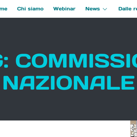
me
Chi siamo
Webinar
News
Dalle r
e
: COMMISS
NAZIONALE