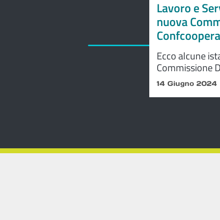
Lavoro e Ser
nuova Commis
Confcoopera
Ecco alcune ist
Commissione Di
Nazionale. Il t
14 Giugno 2024