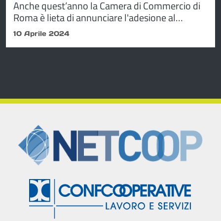
Anche quest’anno la Camera di Commercio di
Roma è lieta di annunciare l'adesione al
progetto Eccellenze in Digitale, lo storico
10 Aprile 2024
programma di Unioncamere e Google, che
aiuta le imprese a scoprire il web, gli strumenti
digitali e l’utilità di essere presenti online.