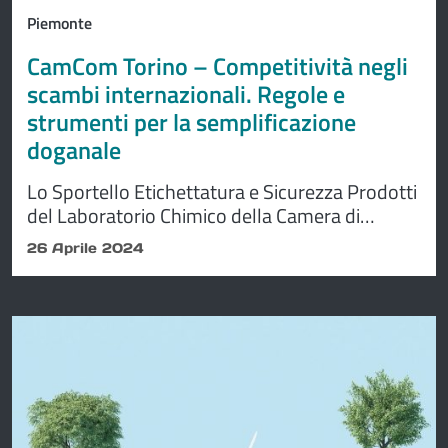
Piemonte
CamCom Torino – Competitività negli
scambi internazionali. Regole e
strumenti per la semplificazione
doganale
Lo Sportello Etichettatura e Sicurezza Prodotti
del Laboratorio Chimico della Camera di
commercio di Torino, organizza un evento
26 Aprile 2024
dedicato alla tematica
dell’internazionalizzazione. lo rende noto la
Camera di Commercio di Torino sul suo sito
ufficiale.