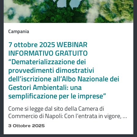
Campania
7 ottobre 2025 WEBINAR
INFORMATIVO GRATUITO
“Dematerializzazione dei
provvedimenti dimostrativi
dell’iscrizione all’Albo Nazionale dei
Gestori Ambientali: una
semplificazione per le imprese”
Come si legge dal sito della Camera di
Commercio di Napoli: Con l’entrata in vigore, a
partire dal 15 giugno 2023, della Delibera n. 1
3 Ottobre 2025
del 13 febbraio 2023, le imprese non sono più