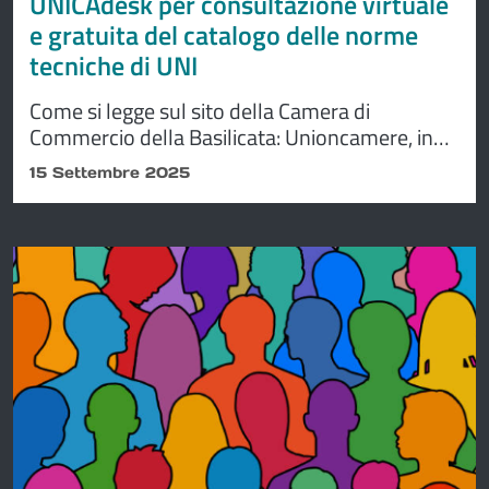
UNICAdesk per consultazione virtuale
e gratuita del catalogo delle norme
tecniche di UNI
Come si legge sul sito della Camera di
Commercio della Basilicata: Unioncamere, in
collaborazione con UNI – Ente Italiano di
15 Settembre 2025
Normazione – mette a disposizione delle
imprese italiane il servizio UNICAdesk per la
consultazione virtuale e gratuita del catalogo
delle norme tecniche di UNI. L’iniziativa offre
una preziosa opportunità per accedere a
contenuti della normazione tecnica (qualità,
sicurezza,