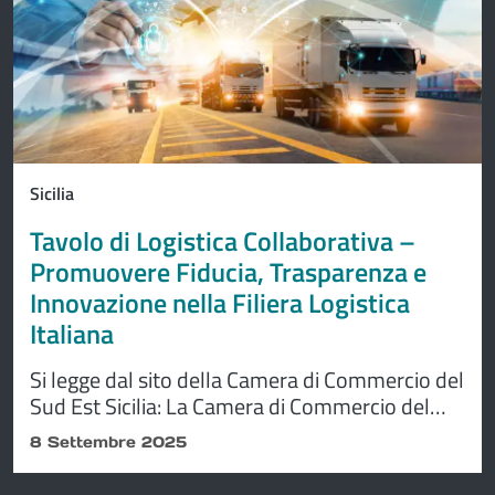
Sicilia
Tavolo di Logistica Collaborativa –
Promuovere Fiducia, Trasparenza e
Innovazione nella Filiera Logistica
Italiana
Si legge dal sito della Camera di Commercio del
Sud Est Sicilia: La Camera di Commercio del
Sud Est Sicilia e Uniontrasporti S.C.r.l.
8 Settembre 2025
presentano l’iniziativa “Tavolo di Logistica
Collaborativa – Promuovere Fiducia,