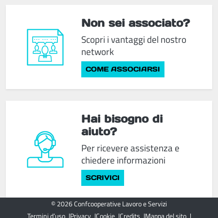
Non sei associato?
Scopri i vantaggi del nostro
network
COME ASSOCIARSI
Hai bisogno di
aiuto?
Per ricevere assistenza e
chiedere informazioni
SCRIVICI
© 2026 Confcooperative Lavoro e Servizi
Termini d’uso
Privacy
Cookie
Credits
Mappa del sito