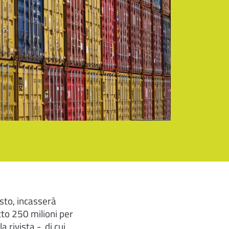
sto, incasserà
tto 250 milioni per
 rivista -, di cui