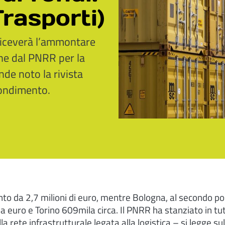
rasporti)
 riceverà l’ammontare
one dal PNRR per la
ende noto la rivista
fondimento.
to da 2,7 milioni di euro, mentre Bologna, al secondo po
a euro e Torino 609mila circa. Il PNRR ha stanziato in tu
a rete infrastrutturale legata alla logistica – si legge sulla