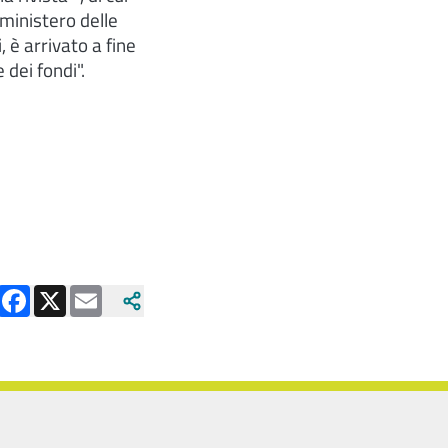
 ministero delle
, è arrivato a fine
 dei fondi".
Facebook
X
Email