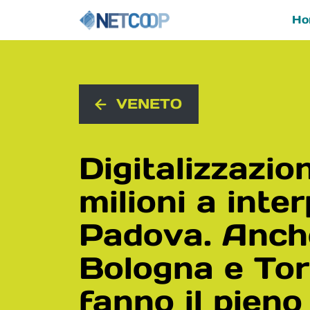
Ho
Navigazione principal
Vai al contenuto
VENETO
Digitalizzazio
milioni a inte
Padova. Anch
Bologna e Tor
fanno il pieno 