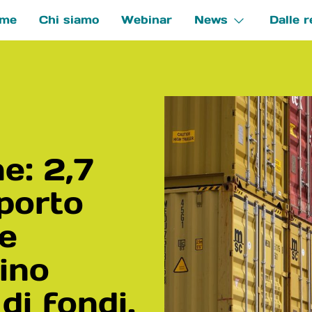
me
Chi siamo
Webinar
News
Dalle r
e
ne: 2,7
rporto
e
ino
di fondi.