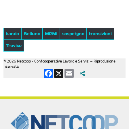
bando
Belluno
MPMI
sospetgno
transizioni
Treviso
© 2026 Netcoop - Confcooperative Lavoro e Servizi – Riproduzione
riservata
Facebook
X
Email