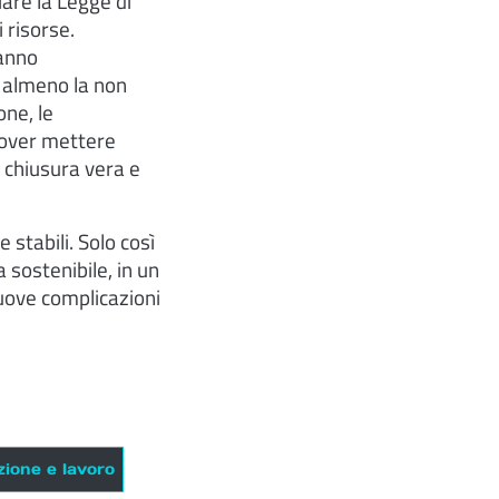
iare la Legge di
i risorse.
hanno
i almeno la non
ne, le
dover mettere
 chiusura vera e
 stabili. Solo così
 sostenibile, in un
nuove complicazioni
zione e lavoro