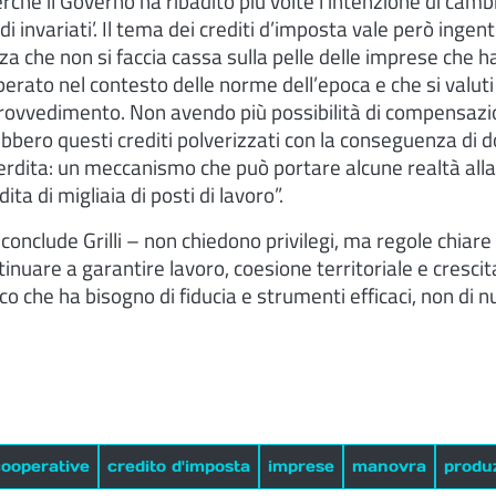
rché il Governo ha ribadito più volte l’intenzione di camb
ldi invariati’. Il tema dei crediti d’imposta vale però ingent
a che non si faccia cassa sulla pelle delle imprese che 
erato nel contesto delle norme dell’epoca e che si valut
provvedimento. Non avendo più possibilità di compensazio
bbero questi crediti polverizzati con la conseguenza di 
erdita: un meccanismo che può portare alcune realtà alla
ita di migliaia di posti di lavoro”.
onclude Grilli – non chiedono privilegi, ma regole chiare e
inuare a garantire lavoro, coesione territoriale e crescita
 che ha bisogno di fiducia e strumenti efficaci, non di 
cooperative
credito d'imposta
imprese
manovra
produ