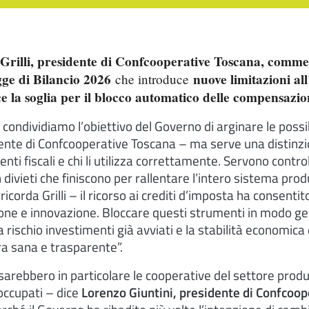
 Grilli, presidente di Confcooperative Toscana, comm
gge di Bilancio 2026
nuove limitazioni all
che introduce
e la soglia per il blocco automatico delle compensazio
ndividiamo l’obiettivo del Governo di arginare le possibi
ente di Confcooperative Toscana – ma serve una distinzio
ti fiscali e chi li utilizza correttamente. Servono control
divieti che finiscono per rallentare l’intero sistema produ
 ricorda Grilli – il ricorso ai crediti d’imposta ha consenti
zione e innovazione. Bloccare questi strumenti in modo g
 rischio investimenti già avviati e la stabilità economica 
a sana e trasparente”.
sarebbero in particolare le cooperative del settore produ
ccupati – dice
Lorenzo Giuntini, presidente di Confcoop