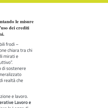
entando le misure
’uso dei crediti
ni.
li frodi –
ne chiara tra chi
li mirati e
ttivo”.
to di sostenere
eneralizzato
di realtà che
zione e lavoro.
erative Lavoro e