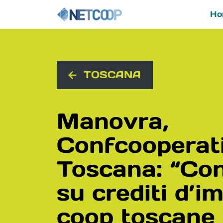
Ho
Navigazione principal
Vai al contenuto
TOSCANA
Manovra,
Confcooperat
Toscana: “Co
su crediti d’i
coop toscane