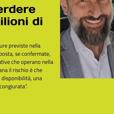
erdere
lioni di
re previste nella
posta, se confermate,
ative che operano nella
na il rischio è che
i disponibilità, una
congiurata”.