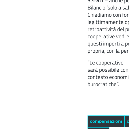
Servizi
– anche pe
Bilancio ‘solo a sa
Chiediamo con forz
legittimamente op
retroattività del 
cooperative vedre
questi importi a p
propria, con la perd
“Le cooperative – c
sarà possibile cont
contesto economico
burocratiche”.
compensazioni