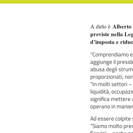
Alberto
A dirlo è
previste nella Le
d’imposta e riduc
“Comprendiamo e co
aggiunge il presid
abusa degli strumen
proporzionati, non 
“In molti settori –
liquidità, occupa
significa mettere a
operano in manier
Ad essere colpite 
“Siamo molto preo