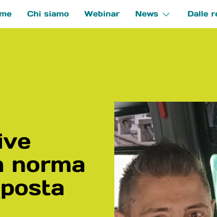
me
Chi siamo
Webinar
News
Dalle r
e
ive
n norma
mposta