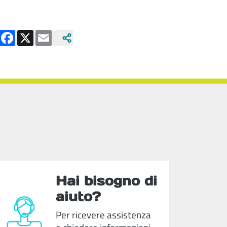
Facebook
X
Email
Hai bisogno di
aiuto?
Per ricevere assistenza