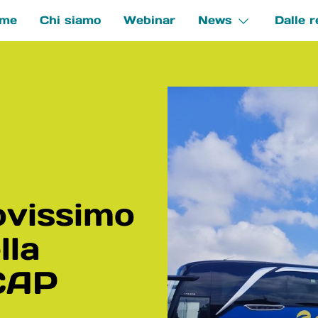
me
Chi siamo
Webinar
News
Dalle r
e
ovissimo
lla
CAP