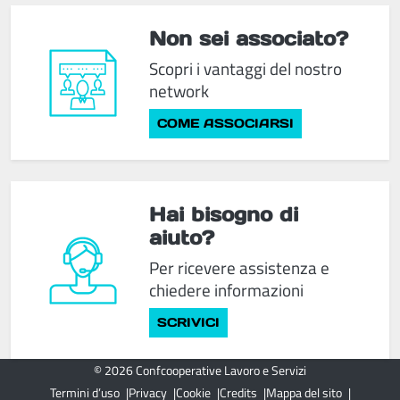
Non sei associato?
Scopri i vantaggi del nostro
network
COME ASSOCIARSI
Hai bisogno di
aiuto?
Per ricevere assistenza e
chiedere informazioni
SCRIVICI
© 2026 Confcooperative Lavoro e Servizi
Termini d’uso
Privacy
Cookie
Credits
Mappa del sito