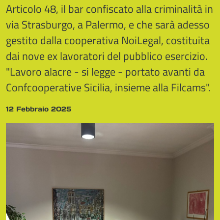
Articolo 48, il bar confiscato alla criminalità in
via Strasburgo, a Palermo, e che sarà adesso
gestito dalla cooperativa NoiLegal, costituita
dai nove ex lavoratori del pubblico esercizio.
"Lavoro alacre - si legge - portato avanti da
Confcooperative Sicilia, insieme alla Filcams".
12 Febbraio 2025