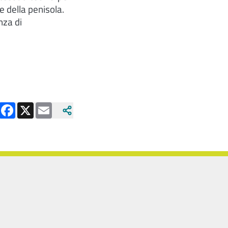
 della penisola.
nza di
Facebook
X
Email