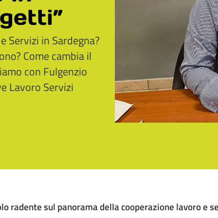
getti”
e Servizi in Sardegna?
ndono? Come cambia il
liamo con Fulgenzio
e Lavoro Servizi
lo radente sul panorama della cooperazione lavoro e s