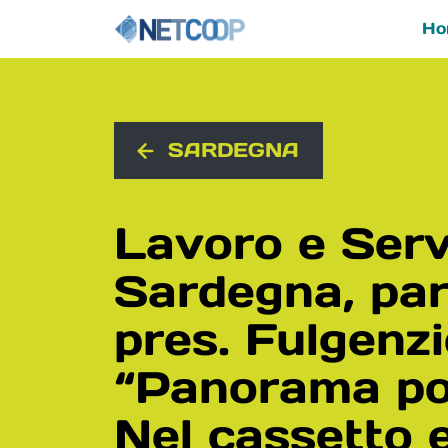
Ho
Navigazione principal
Vai al contenuto
SARDEGNA
Lavoro e Serv
Sardegna, parl
pres. Fulgenz
“Panorama pos
Nel cassetto e