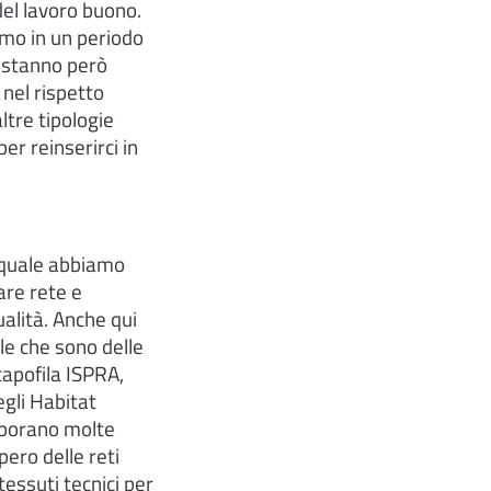
del lavoro buono.
iamo in un periodo
e, stanno però
nel rispetto
ltre tipologie
er reinserirci in
l quale abbiamo
are rete e
alità. Anche qui
le che sono delle
capofila ISPRA,
gli Habitat
laborano molte
pero delle reti
tessuti tecnici per