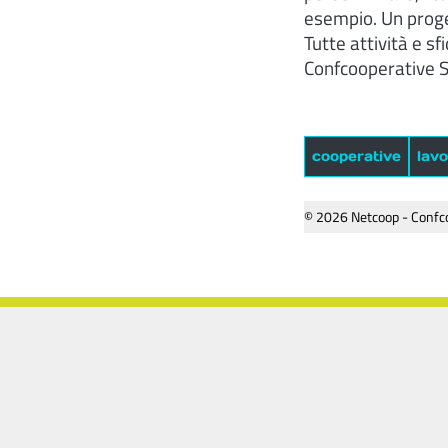
esempio. Un proget
Tutte attività e s
Confcooperative S
cooperative
lav
© 2026 Netcoop - Confco