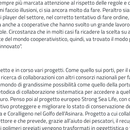
empre più marcata attenzione al rispetto delle regole e 
 faccio illusioni, ci sia ancora molto da fare. Peraltro s
ni player del settore, nel corretto tentativo di fare ordin
a anche a cooperative che hanno svolto un grande lavoro 
le. Circostanza che in molti casi fa ricadere la scelta su a
te del mondo cooperativistico, quindi, va trovato il modo p
innovato".
tto e in corso vari progetti. Come quello sui porti, per i
ricerca di collaborazioni con altri consorzi nazionali per f
mondo di grandissime possibilità come quello della portu
todica di collaborazione sistematica per accedere a quel
turo. Penso poi al progetto europeo Strong Sea Life, con 
ivo proteggere e migliorare lo stato di conservazione de
 e Coralligeno nel Golfo dell’Asinara. Progetto a cui col
tore e che prevede, grazie all’aiuto dei pescatori, il recu
ui polimeri pregiati vengono trasformati in oggettistica o 