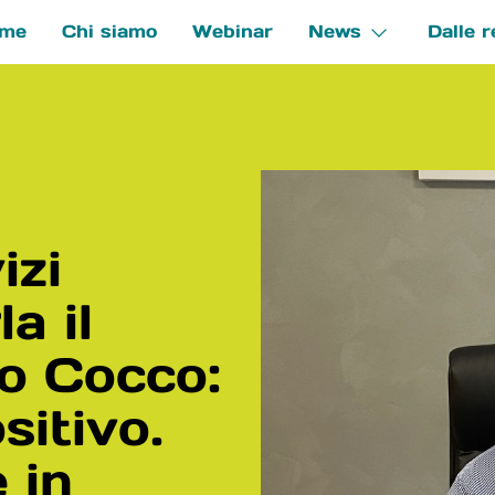
me
Chi siamo
Webinar
News
Dalle r
e
izi
a il
io Cocco:
itivo.
 in