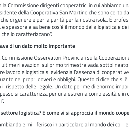
on la Commissione dirigenti cooperatrici in cui abbiamo u
esidente della Cooperativa San Martino che sono certo da
iche di genere e per la parità per la nostra isola. È profe
 e spessore e sa bene cos’è il mondo della logistica e dei
 che lo caratterizzano".
rlava di un dato molto importante
la Commissione Osservatori Provinciali sulla Cooperazion
 ultime rilevazioni sul primo trimestre vada sottolineat
re lavoro e logistica si evidenzia l’assenza di cooperative
anto nei propri doveri e obblighi. Questo ci dice che si è
so il rispetto delle regole. Un dato per me di enorme impor
spesso si caratterizza per una estrema complessità e in c
".
 settore logistica? E come vi si approccia il mondo coop
cambiando e mi riferisco in particolare al mondo dei corrie