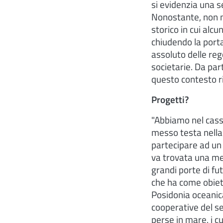
si evidenzia una s
Nonostante, non mi
storico in cui alcu
chiudendo la port
assoluto delle rego
societarie. Da par
questo contesto r
Progetti?
"Abbiamo nel casse
messo testa nella 
partecipare ad un 
va trovata una me
grandi porte di fu
che ha come obiett
Posidonia oceanica
cooperative del set
perse in mare, i c