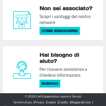
Non sei associato?
Scopri i vantaggi del nostro
network
COME ASSOCIARSI
Hai bisogno di
aiuto?
Per ricevere assistenza e
chiedere informazioni
SCRIVICI
© 2026 Confcooperative Lavoro e Servizi
Termini d’uso
Privacy
Cookie
Credits
Mappa del sito