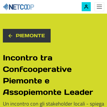
Navigazione principale
Vai al contenuto
PIEMONTE
Incontro tra
Confcooperative
Piemonte e
Assopiemonte Leader
Un incontro con gli stakeholder locali - spiega