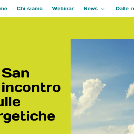
me
Chi siamo
Webinar
News
Dalle r
e
 San
 incontro
lle
rgetiche