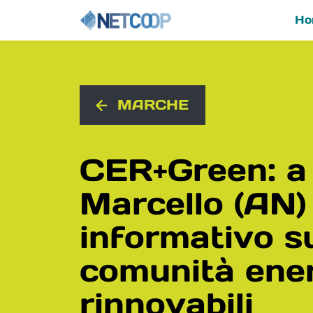
Ho
Navigazione principal
Vai al contenuto
MARCHE
CER+Green: a
Marcello (AN)
informativo su
comunità ene
rinnovabili