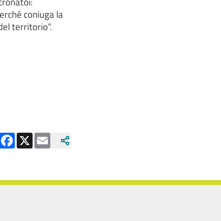
tronatoi:
erché coniuga la
l territorio”.
Facebook
X
Email