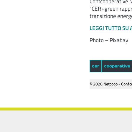
Confcooperative M
"CER+green rappres
transizione energe
LEGGI TUTTO SU
Photo – Pixabay
cer
cooperative
© 2026 Netcoop - Confco