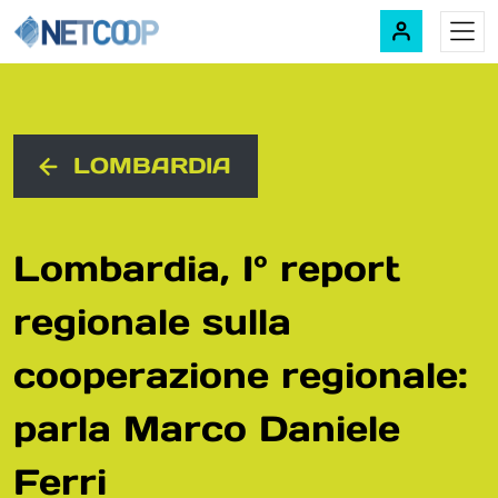
Navigazione principale
Vai al contenuto
LOMBARDIA
Lombardia, I° report
regionale sulla
cooperazione regionale:
parla Marco Daniele
Ferri