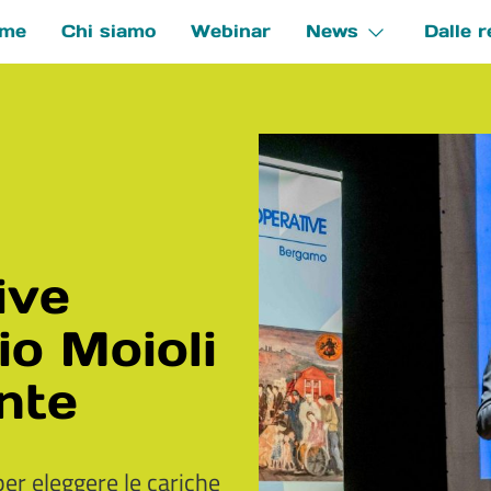
me
Chi siamo
Webinar
News
Dalle r
e
ive
o Moioli
nte
per eleggere le cariche