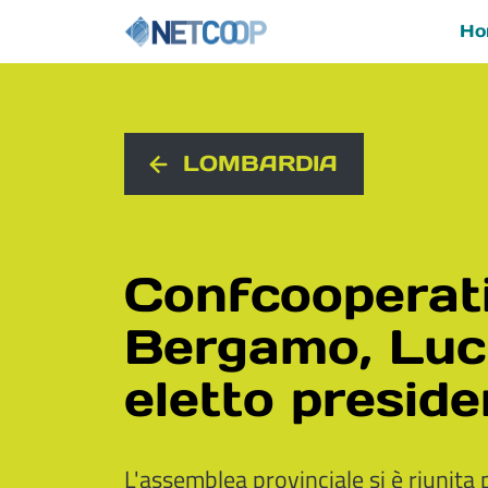
Ho
Navigazione principal
Vai al contenuto
LOMBARDIA
Confcooperat
Bergamo, Luci
eletto preside
L'assemblea provinciale si è riunita 