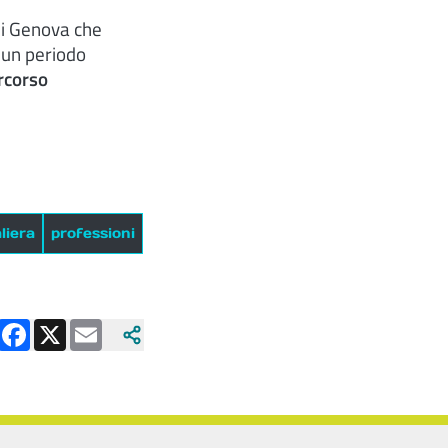
di Genova che
 un periodo
ercorso
liera
professioni
Facebook
X
Email