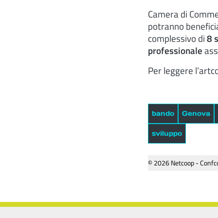
Camera di Commer
potranno beneficia
complessivo di
8 
professionale
ass
Per leggere l’artco
bando
Genova
sviluppo
© 2026 Netcoop - Confco