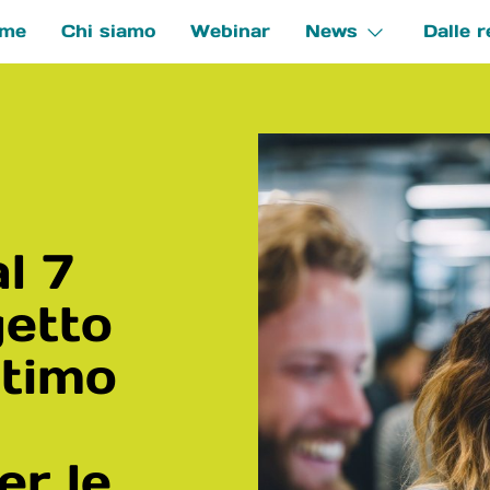
me
Chi siamo
Webinar
News
Dalle r
e
l 7
getto
ttimo
er le