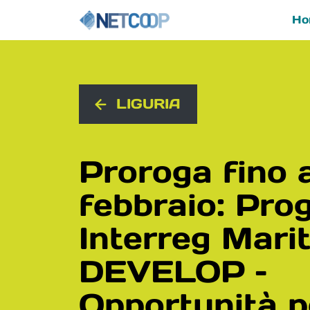
Ho
Navigazione principal
Vai al contenuto
LIGURIA
Proroga fino a
febbraio: Pro
Interreg Mari
DEVELOP –
Opportunità p