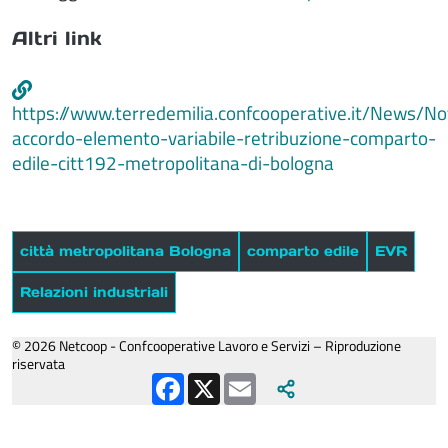
Altri link
https://www.terredemilia.confcooperative.it/News/No
accordo-elemento-variabile-retribuzione-comparto-
edile-citt192-metropolitana-di-bologna
città metropolitana Bologna
comparto edile
EVR
Relazioni industriali
© 2026 Netcoop - Confcooperative Lavoro e Servizi – Riproduzione
riservata
Facebook
X
Email