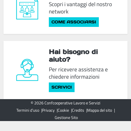
Scopri i vantaggi del nostro
network
COME ASSOCIARSI
Hai bisogno di
aiuto?
Per ricevere assistenza e
chiedere informazioni
SCRIVICI
© 2026 Confcooperative Lavoro e Servizi
Termini d’uso
Privacy
Cookie
Credits
Mappa del sito
Gestione Sito