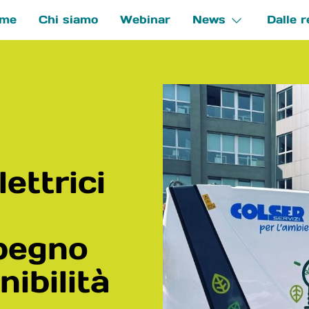
me
Chi siamo
Webinar
News
Dalle r
e
ettrici
pegno
nibilità