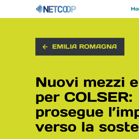
Ho
Navigazione principal
Vai al contenuto
EMILIA ROMAGNA
Nuovi mezzi el
per COLSER:
prosegue l’im
verso la soste