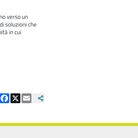
gno verso un
i soluzioni che
tà in cui
Facebook
X
Email