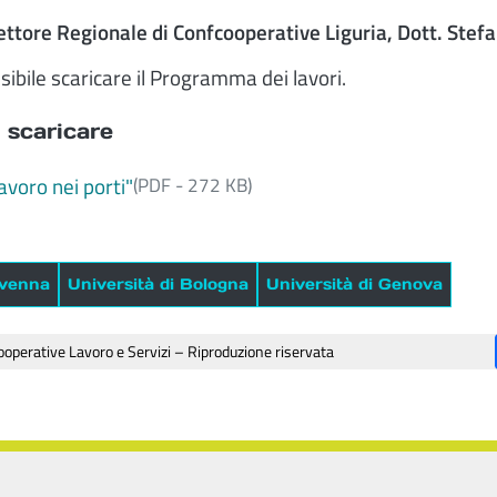
ettore Regionale di Confcooperative Liguria, Dott. Stef
ssibile scaricare il Programma dei lavori.
 scaricare
avoro nei porti"
(PDF - 272 KB)
venna
Università di Bologna
Università di Genova
operative Lavoro e Servizi – Riproduzione riservata