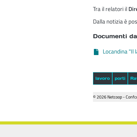
Tra il relatori il
Dir
Dalla notizia è po
Documenti da
Locandina "Il l
lavoro
porti
Ra
© 2026 Netcoop - Confco