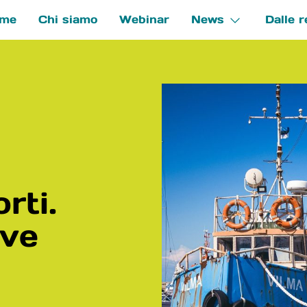
me
Chi siamo
Webinar
News
Dalle r
e
rti.
ove