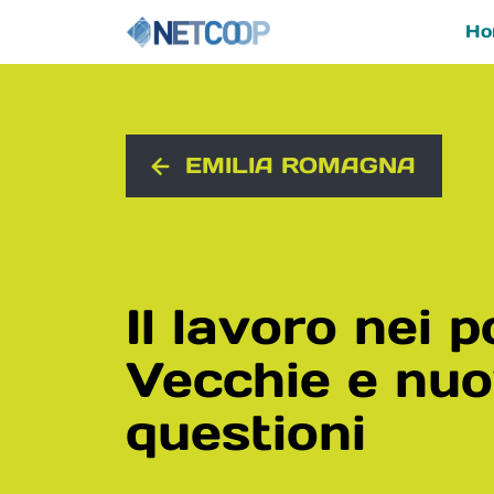
Ho
Navigazione principal
Vai al contenuto
EMILIA ROMAGNA
Il lavoro nei po
Vecchie e nu
questioni