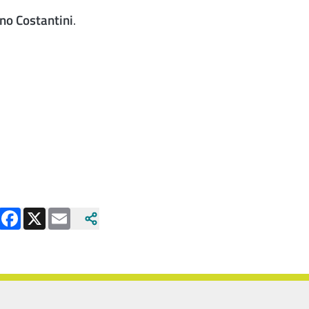
ano Costantini
.
Facebook
X
Email