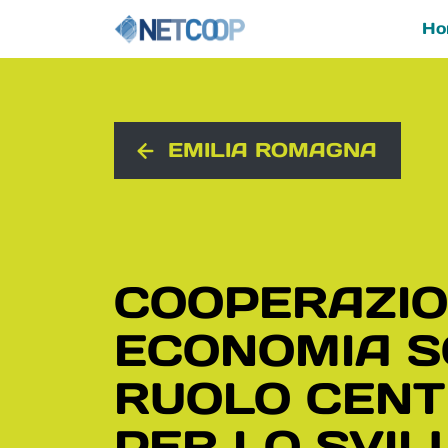
Ho
Navigazione principal
Vai al contenuto
EMILIA ROMAGNA
COOPERAZIO
ECONOMIA S
RUOLO CEN
PER LO SVI