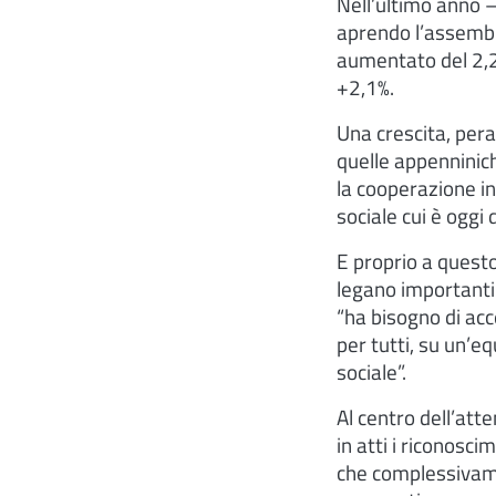
Nell’ultimo anno –
aprendo l’assembl
aumentato del 2,2%
+2,1%.
Una crescita, peral
quelle appenninic
la cooperazione in 
sociale cui è oggi
E proprio a questo
legano importanti
“ha bisogno di ac
per tutti, su un’eq
sociale”.
Al centro dell’att
in atti i riconosc
che complessivame