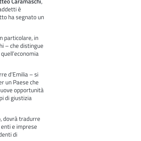
tteo Caramaschi
,
addetti è
etto ha segnato un
n particolare, in
i – che distingue
di quell’economia
re d’Emilia – si
er un Paese che
 nuove opportunità
i di giustizia
o, dovrà tradurre
i enti e imprese
enti di