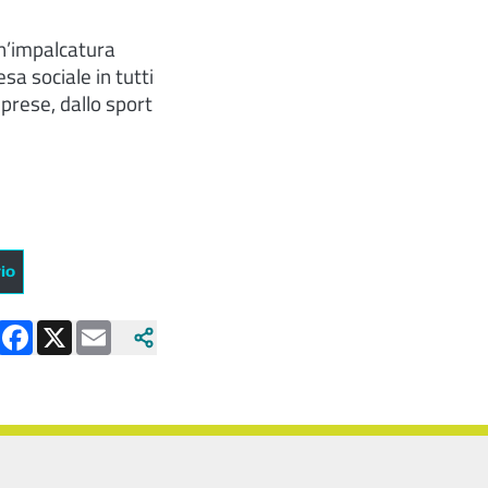
un’impalcatura
sa sociale in tutti
imprese, dallo sport
rio
Facebook
X
Email