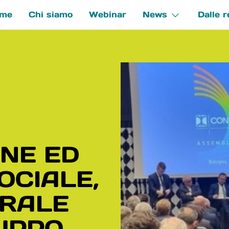
me
Chi siamo
Webinar
News
Dalle r
e
NE ED
OCIALE,
TRALE
LUPPO