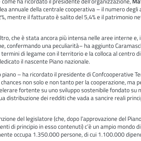
 come ha ricordato il presidente dell’organizzazione,
Ma
ea annuale della centrale cooperativa – il numero degli 
, mentre il fatturato è salito del 5,4% e il patrimonio n
tro, che è stata ancora più intensa nelle aree interne e, i
he, confermando una peculiarità– ha aggiunto Caramasch
termini di legame con il territorio e la colloca al centro 
 dedicato il nascente Piano nazionale.
 piano – ha ricordato il presidente di Confcooperative Ter
 chances non solo e non tanto per la cooperazione, ma p
celerare fortente su uno sviluppo sostenibile fondato su
ua distribuzione dei redditi che vada a sancire reali princip
enzione del legislatore (che, dopo l’approvazione del Pian
imenti di principio in esso contenuti) c’è un ampio mondo d
nte occupa 1.350.000 persone, di cui 1.100.000 dipend