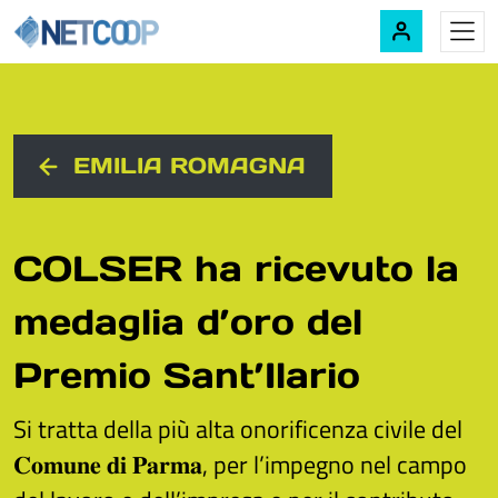
Navigazione principale
Vai al contenuto
EMILIA ROMAGNA
COLSER ha ricevuto la
medaglia d’oro del
Premio Sant’Ilario
Si tratta della più alta onorificenza civile del
𝐂𝐨𝐦𝐮𝐧𝐞 𝐝𝐢 𝐏𝐚𝐫𝐦𝐚, per l’impegno nel campo