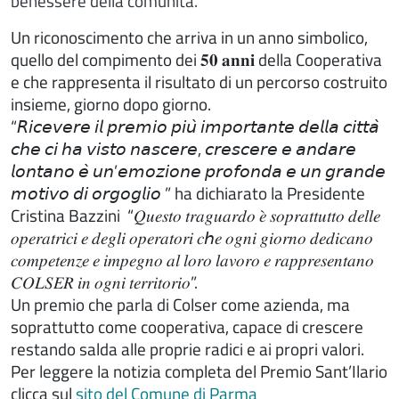
benessere della comunità.
Un riconoscimento che arriva in un anno simbolico,
quello del compimento dei 𝟓𝟎 𝐚𝐧𝐧𝐢 della Cooperativa
e che rappresenta il risultato di un percorso costruito
insieme, giorno dopo giorno.
“𝘙𝘪𝘤𝘦𝘷𝘦𝘳𝘦 𝘪𝘭 𝘱𝘳𝘦𝘮𝘪𝘰 𝘱𝘪𝘶̀ 𝘪𝘮𝘱𝘰𝘳𝘵𝘢𝘯𝘵𝘦 𝘥𝘦𝘭𝘭𝘢 𝘤𝘪𝘵𝘵𝘢̀
𝘤𝘩𝘦 𝘤𝘪 𝘩𝘢 𝘷𝘪𝘴𝘵𝘰 𝘯𝘢𝘴𝘤𝘦𝘳𝘦, 𝘤𝘳𝘦𝘴𝘤𝘦𝘳𝘦 𝘦 𝘢𝘯𝘥𝘢𝘳𝘦
𝘭𝘰𝘯𝘵𝘢𝘯𝘰 𝘦̀ 𝘶𝘯’𝘦𝘮𝘰𝘻𝘪𝘰𝘯𝘦 𝘱𝘳𝘰𝘧𝘰𝘯𝘥𝘢 𝘦 𝘶𝘯 𝘨𝘳𝘢𝘯𝘥𝘦
𝘮𝘰𝘵𝘪𝘷𝘰 𝘥𝘪 𝘰𝘳𝘨𝘰𝘨𝘭𝘪𝘰 ” ha dichiarato la Presidente
Cristina Bazzini “𝑄𝑢𝑒𝑠𝑡𝑜 𝑡𝑟𝑎𝑔𝑢𝑎𝑟𝑑𝑜 𝑒̀ 𝑠𝑜𝑝𝑟𝑎𝑡𝑡𝑢𝑡𝑡𝑜 𝑑𝑒𝑙𝑙𝑒
𝑜𝑝𝑒𝑟𝑎𝑡𝑟𝑖𝑐𝑖 𝑒 𝑑𝑒𝑔𝑙𝑖 𝑜𝑝𝑒𝑟𝑎𝑡𝑜𝑟𝑖 𝑐ℎ𝑒 𝑜𝑔𝑛𝑖 𝑔𝑖𝑜𝑟𝑛𝑜 𝑑𝑒𝑑𝑖𝑐𝑎𝑛𝑜
𝑐𝑜𝑚𝑝𝑒𝑡𝑒𝑛𝑧𝑒 𝑒 𝑖𝑚𝑝𝑒𝑔𝑛𝑜 𝑎𝑙 𝑙𝑜𝑟𝑜 𝑙𝑎𝑣𝑜𝑟𝑜 𝑒 𝑟𝑎𝑝𝑝𝑟𝑒𝑠𝑒𝑛𝑡𝑎𝑛𝑜
𝐶𝑂𝐿𝑆𝐸𝑅 𝑖𝑛 𝑜𝑔𝑛𝑖 𝑡𝑒𝑟𝑟𝑖𝑡𝑜𝑟𝑖𝑜”.
Un premio che parla di Colser come azienda, ma
soprattutto come cooperativa, capace di crescere
restando salda alle proprie radici e ai propri valori.
Per leggere la notizia completa del Premio Sant’Ilario
clicca sul
sito del Comune di Parma