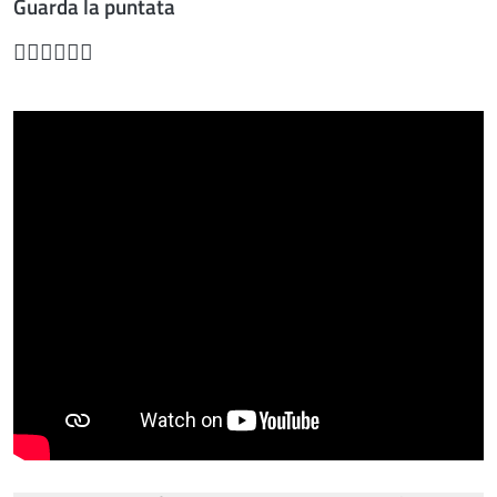
Guarda la puntata
👇🏼👇🏼👇🏼