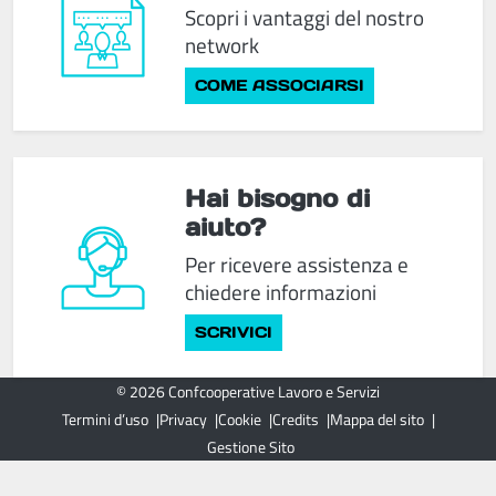
Scopri i vantaggi del nostro
network
COME ASSOCIARSI
Hai bisogno di
aiuto?
Per ricevere assistenza e
chiedere informazioni
SCRIVICI
© 2026 Confcooperative Lavoro e Servizi
Termini d’uso
Privacy
Cookie
Credits
Mappa del sito
Gestione Sito