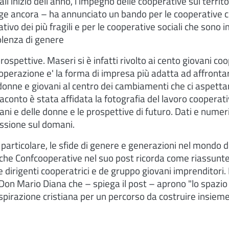
l'inizio dell'anno, l'impegno delle cooperative sul territor
egge ancora – ha annunciato un bando per le cooperative 
tivo dei più fragili e per le cooperative sociali che sono
olenza di genere
rospettive. Maseri si è infatti rivolto ai cento giovani co
operazione e' la forma di impresa più adatta ad affronta
donne e giovani al centro dei cambiamenti che ci aspetta
Daconto è stata affidata la fotografia del lavoro cooperat
vani e delle donne e le prospettive di futuro. Dati e nume
essione sul domani.
particolare, le sfide di genere e generazioni nel mondo d
, che Confcooperative nel suo post ricorda come riassunt
dirigenti cooperatrici e de gruppo giovani imprenditori. 
di Don Mario Diana che – spiega il post – aprono "lo spazio
 ispirazione cristiana per un percorso da costruire insieme