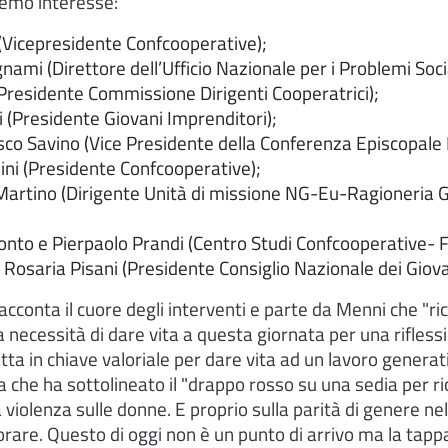
remo interesse:
Vicepresidente Confcooperative);
ami (Direttore dell’Ufficio Nazionale per i Problemi Social
residente Commissione Dirigenti Cooperatrici);
 (Presidente Giovani Imprenditori);
co Savino (Vice Presidente della Conferenza Episcopale I
ini (Presidente Confcooperative);
Martino (Dirigente Unità di missione NG-Eu-Ragioneria G
nto e Pierpaolo Prandi (Centro Studi Confcooperative- 
 Rosaria Pisani (Presidente Consiglio Nazionale dei Giova
cconta il cuore degli interventi e parte da Menni che "ric
a necessità di dare vita a questa giornata per una riflessi
tta in chiave valoriale per dare vita ad un lavoro genera
che ha sottolineato il "drappo rosso su una sedia per ri
a violenza sulle donne. E proprio sulla parità di genere n
are. Questo di oggi non è un punto di arrivo ma la tappa