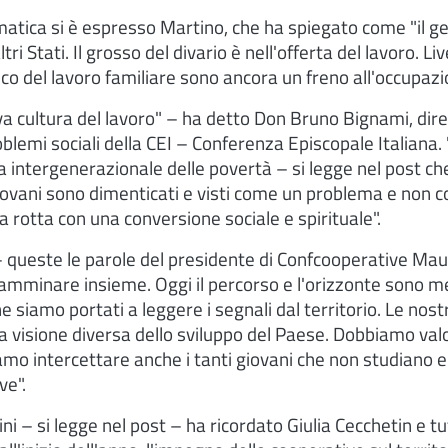
ematica si è espresso Martino, che ha spiegato come "il 
tri Stati. Il grosso del divario è nell'offerta del lavoro. Liv
carico del lavoro familiare sono ancora un freno all'occupaz
 cultura del lavoro" – ha detto Don Bruno Bignami, diret
oblemi sociali della CEI – Conferenza Episcopale Italiana.
 intergenerazionale delle povertà – si legge nel post che
iovani sono dimenticati e visti come un problema e non c
la rotta con una conversione sociale e spirituale".
 queste le parole del presidente di Confcooperative Maur
amminare insieme. Oggi il percorso e l'orizzonte sono me
siamo portati a leggere i segnali dal territorio. Le nos
 visione diversa dello sviluppo del Paese. Dobbiamo valor
amo intercettare anche i tanti giovani che non studiano e
ve".
ni – si legge nel post – ha ricordato Giulia Cecchetin e tu