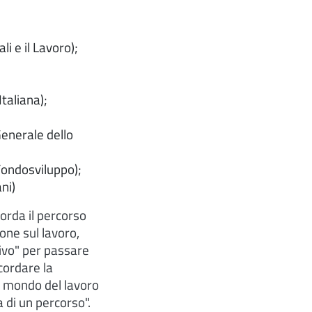
i e il Lavoro);
taliana);
enerale dello
Fondosviluppo);
ni)
orda il percorso
one sul lavoro,
tivo" per passare
cordare la
el mondo del lavoro
 di un percorso".