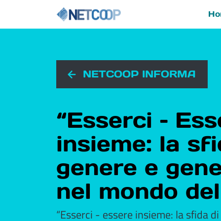
Ho
Navigazione principal
Vai al contenuto
NETCOOP INFORMA
“Esserci – Ess
insieme: la sfi
genere e gene
nel mondo del
“Esserci - essere insieme: la sfida d