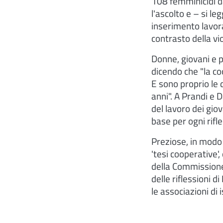
108 femminicidi dal
l'ascolto e – si l
inserimento lavora
contrasto della vi
Donne, giovani e p
dicendo che "la co
E sono proprio le 
anni". A Prandi e 
del lavoro dei gio
base per ogni rifl
Preziose, in modo 
'tesi cooperative'
della Commissione 
delle riflessioni 
le associazioni di