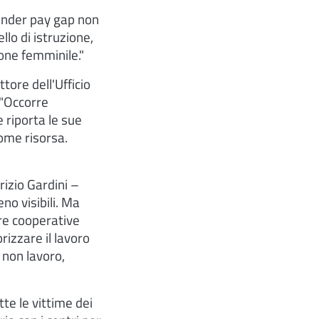
gender pay gap non
ello di istruzione,
ione femminile."
tore dell'Ufficio
 "Occorre
 riporta le sue
ome risorsa.
izio Gardini –
no visibili. Ma
tre cooperative
izzare il lavoro
 non lavoro,
tte le vittime dei