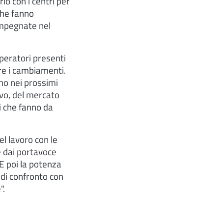
io con i centri per
che fanno
 impegnate nel
operatori presenti
re i cambiamenti.
no nei prossimi
ivo, del mercato
ri che fanno da
el lavoro con le
e dai portavoce
E poi la potenza
 di confronto con
".