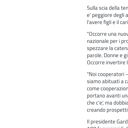
Sulla scia della t
e' peggiore degli al
l'avere figli e il 
"Occorre una nuova
nazionale per i pr
spezzare la catena
parole. Donne e g
Occorre invertire 
"Noi cooperatori –
siamo abituati a c
come cooperazione 
portano avanti una
che c'e', ma dobbi
creando prospetti
Il presidente Gardi