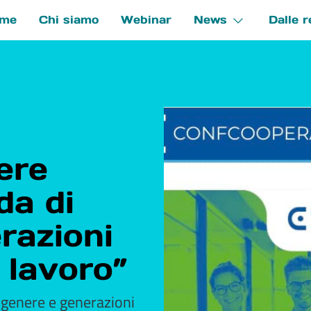
me
Chi siamo
Webinar
News
Dalle r
e
ere
da di
razioni
 lavoro”
i genere e generazioni