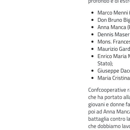
profondo e di est
Marco Menni (
Don Bruno Bign
Anna Manca (P
Dennis Maseri
Mons. Frances
Maurizio Gard
Enrico Maria 
Stato);
Giuseppe Daco
Maria Cristina
Confcooperative ra
che ha portato all
giovani e donne fa
poi ad Anna Manca 
battaglia contro l
che dobbiamo lavor