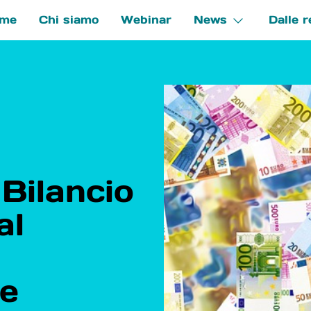
me
Chi siamo
Webinar
News
Dalle r
e
Bilancio
al
ne