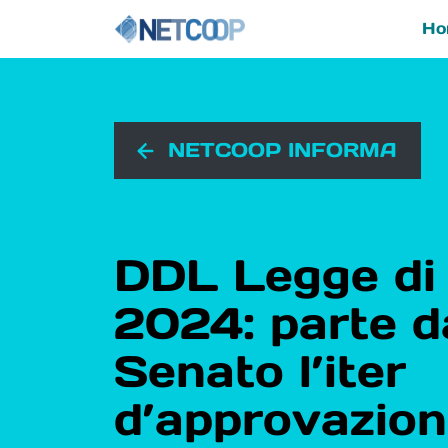
Ho
Navigazione principal
Vai al contenuto
NETCOOP INFORMA
DDL Legge di 
2024: parte d
Senato l’iter
d’approvazio