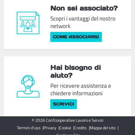
Non sei associato?
Scopri i vantaggi del nostro
network
COME ASSOCIARSI
Hai bisogno di
aiuto?
Per ricevere assistenza e
chiedere informazioni
SCRIVICI
© 2026 Confcooperative Lavoro e Servizi
Termini d’uso
Privacy
Cookie
Credits
Mappa del sito