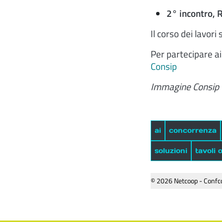
2° incontro, R
Il corso dei lavor
Per partecipare ai
Consip
Immagine Consip
ai
concorrenza
soluzioni
tavoli 
© 2026 Netcoop - Confco