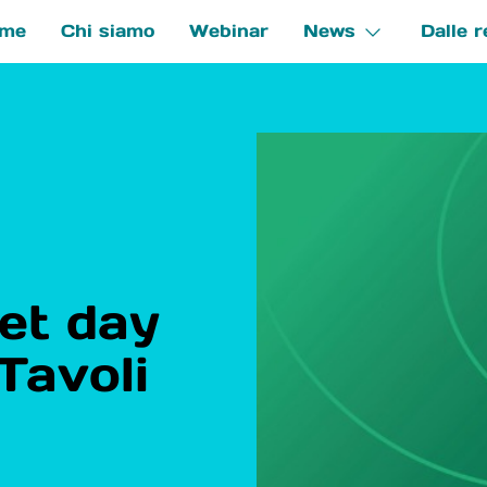
me
Chi siamo
Webinar
News
Dalle r
e
et day
 Tavoli