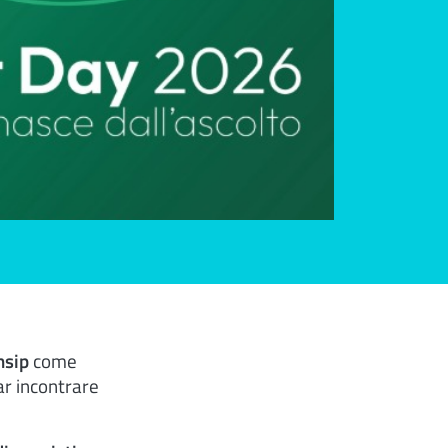
nsip
come
ar incontrare