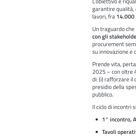
L’obiettivo è riqu
garantire qualità,
lavori, fra
14.000 
Un traguardo che r
con gli stakehold
procurement sempre
su innovazione e q
Prende vita, perta
2025 – con oltre 4
di: (i) rafforzare i
presidio della spe
pubblico.
Il ciclo di incontri
1° incontro, 
Tavoli operati