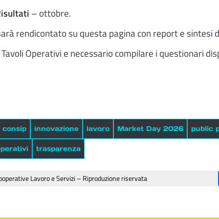
isultati
– ottobre.
i sarà rendicontato su questa pagina con report e sintesi d
 Tavoli Operativi e necessario compilare i questionari disp
consip
innovazione
lavoro
Market Day 2026
public
operativi
trasparenza
operative Lavoro e Servizi – Riproduzione riservata