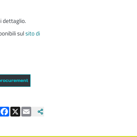
i dettaglio.
onibili sul
sito di
 procurement
Facebook
X
Email