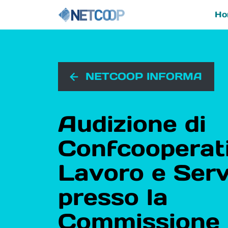
Ho
Navigazione principal
Vai al contenuto
NETCOOP INFORMA
Audizione di
Confcooperat
Lavoro e Serv
presso la
Commissione