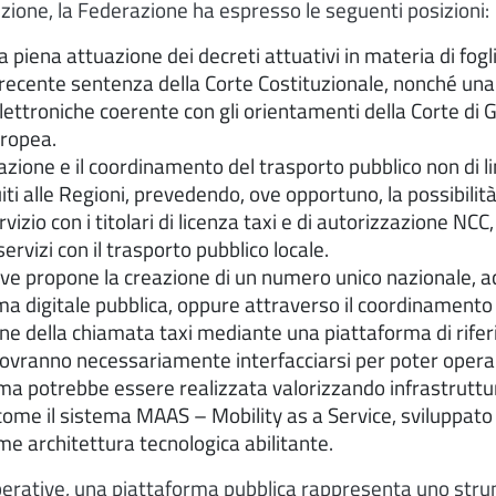
izione, la Federazione ha espresso le seguenti posizioni:
a piena attuazione dei decreti attuativi in materia di fogli
 recente sentenza della Corte Costituzionale, nonché una 
ettroniche coerente con gli orientamenti della Corte di G
uropea.
ione e il coordinamento del trasporto pubblico non di 
iti alle Regioni, prevedendo, ove opportuno, la possibilità
rvizio con i titolari di licenza taxi e di autorizzazione NCC, 
servizi con il trasporto pubblico locale.
ve propone la creazione di un numero unico nazionale, ac
a digitale pubblica, oppure attraverso il coordinamento di
ne della chiamata taxi mediante una piattaforma di rifer
 dovranno necessariamente interfacciarsi per poter opera
rma potrebbe essere realizzata valorizzando infrastruttu
 come il sistema MAAS – Mobility as a Service, sviluppat
ome architettura tecnologica abilitante.
rative, una piattaforma pubblica rappresenta uno stru