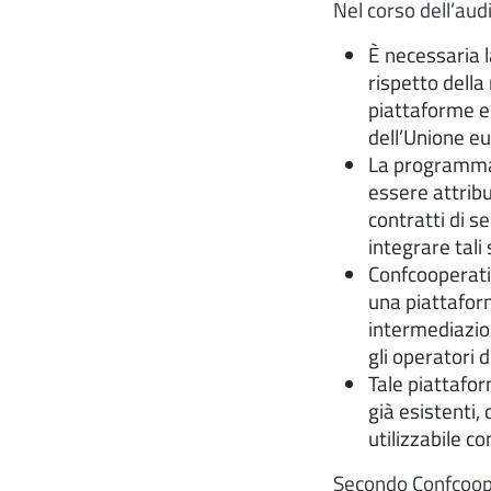
Nel corso dell’aud
È necessaria l
rispetto della
piattaforme el
dell’Unione e
La programmaz
essere attribu
contratti di se
integrare tali 
Confcooperati
una piattaform
intermediazio
gli operatori
Tale piattafo
già esistenti,
utilizzabile c
Secondo Confcoope