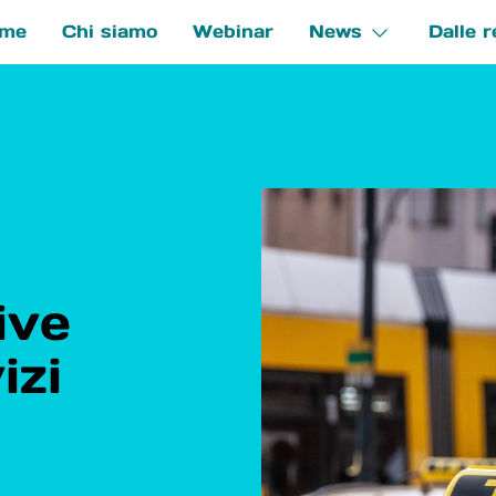
me
Chi siamo
Webinar
News
Dalle r
e
ive
izi