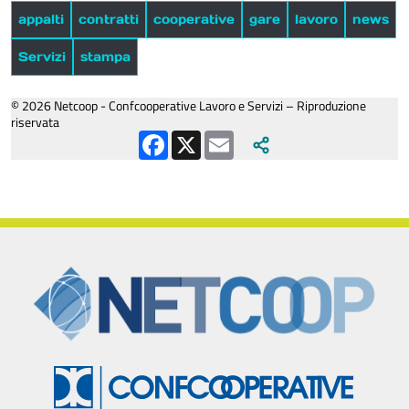
appalti
contratti
cooperative
gare
lavoro
news
Servizi
stampa
© 2026 Netcoop - Confcooperative Lavoro e Servizi – Riproduzione
riservata
Facebook
X
Email